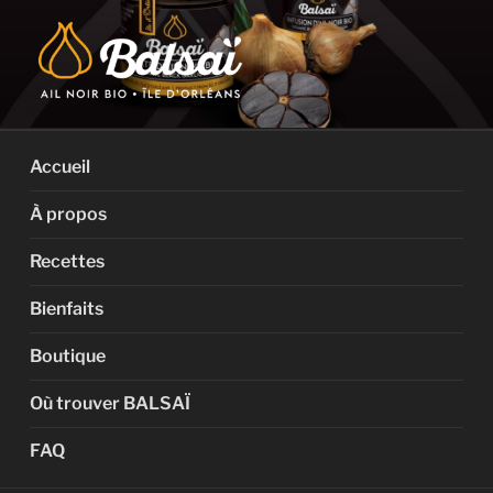
Aller
au
contenu
BALSAÏ BIO
L'authentique Ail Noir certifié BIOLOGIQUE de l'Île d'Orléans
Accueil
À propos
Recettes
Bienfaits
Boutique
Où trouver BALSAÏ
FAQ