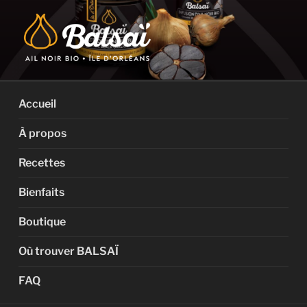
Aller
au
contenu
BALSAÏ BIO
L'authentique Ail Noir certifié BIOLOGIQUE de l'Île d'Orléans
Accueil
À propos
Recettes
Bienfaits
Boutique
Où trouver BALSAÏ
FAQ