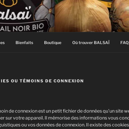
O
 BIOLOGIQUE de l'Île d'Orléans
tes
Bienfaits
Boutique
Où trouver BALSAÏ
FAQ
KIES OU TÉMOINS DE CONNEXION
oin de connexion est un petit fichier de données qu’un site
er sur votre appareil. Il mémorise des informations vous conc
guistiques ou vos données de connexion. Il existe des cookies