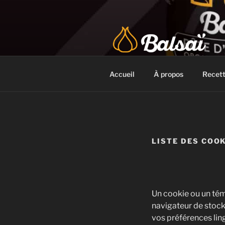
Aller
au
contenu
BALSAÏ BI
L'authentique Ail Noir certifié
Accueil
À propos
Recet
LISTE DES COO
Un cookie ou un tém
navigateur de stock
vos préférences lin