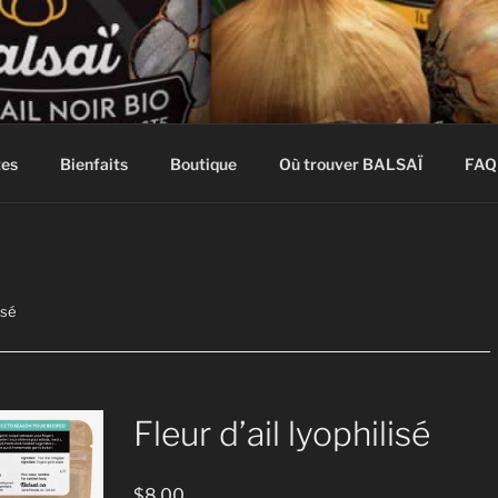
O
 BIOLOGIQUE de l'Île d'Orléans
tes
Bienfaits
Boutique
Où trouver BALSAÏ
FAQ
isé
Fleur d’ail lyophilisé
$
8.00