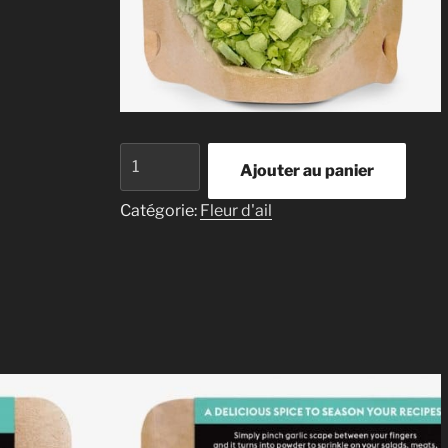
quantité
Ajouter au panier
de
Fleur
Catégorie:
Fleur d'ail
d'ail
lyophilisé