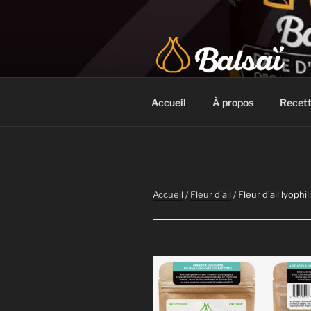
Aller
au
contenu
BALSAÏ BI
L'authentique Ail Noir certifié
Accueil
À propos
Recet
Accueil
/
Fleur d'ail
/ Fleur d’ail lyophil